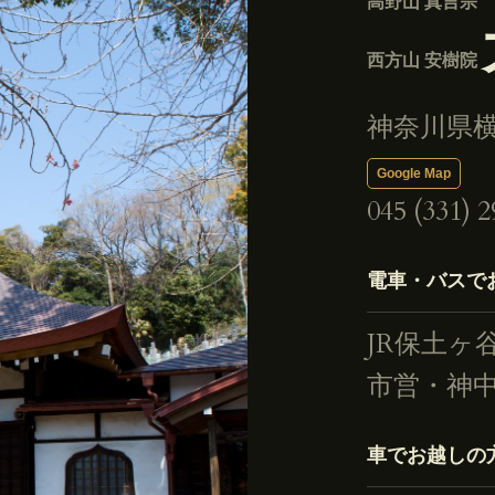
高野山 真言宗
西方山 安樹院
神奈川県横
Google Map
045 (331) 2
電車・バスで
JR保土ヶ
市営・神
車でお越しの