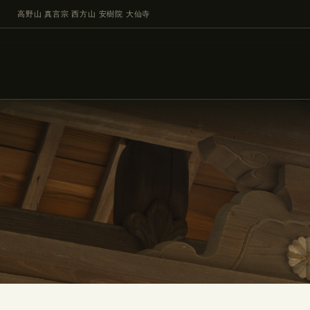
高野山 真言宗 西方山 安樹院 大仙寺