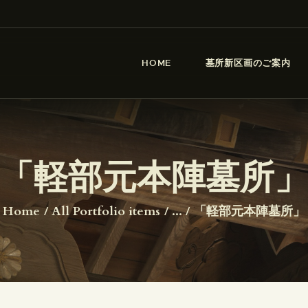
HOME
墓所新区画のご案内
大仙寺
HOME
墓所新区画のご案内
ニュース
沿革
ギャラリー
「軽部元本陣墓所
アクセス
Home
All Portfolio items
...
「軽部元本陣墓所」