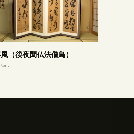
屏風（後夜聞仏法僧鳥）
ntent