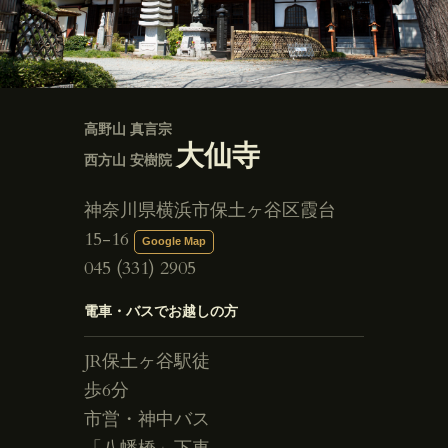
高野山 真言宗
大仙寺
西方山 安樹院
神奈川県横浜市保土ヶ谷区霞台
15-16
Google Map
045 (331) 2905
電車・バスでお越しの方
JR保土ヶ谷駅徒
歩6分
市営・神中バス