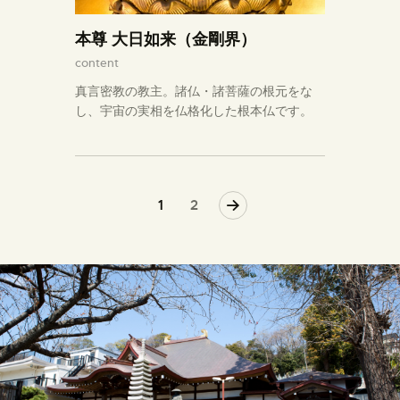
本尊 大日如来（金剛界）
content
真言密教の教主。諸仏・諸菩薩の根元をな
し、宇宙の実相を仏格化した根本仏です。
>
1
2