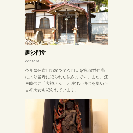
毘沙門堂
content
奈良県信貴山の双身毘沙門天を第39世仁識
により当寺に祀られた仏さまです。また、江
戸時代に「客神さん」と呼ばれ信仰を集めた
吉祥天女も祀られています。