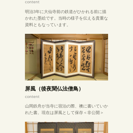
content
明治3年に大仙寺前の鉄道がひかれる前に描
かれた墨絵です。当時の様子を伝える貴重な
資料ともなっています。
屏風（後夜聞仏法僧鳥）
content
山岡鉄舟が当寺に宿泊の際、襖に書いていか
れた書。現在は屏風として保存＜非公開＞