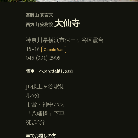
高野山 真言宗
大仙寺
西方山 安樹院
神奈川県横浜市保土ヶ谷区霞台
15-16
Google Map
045 (331) 2905
電車・バスでお越しの方
JR保土ヶ谷駅徒
歩6分
市営・神中バス
「八幡橋」下車
徒歩2分
車でお越しの方