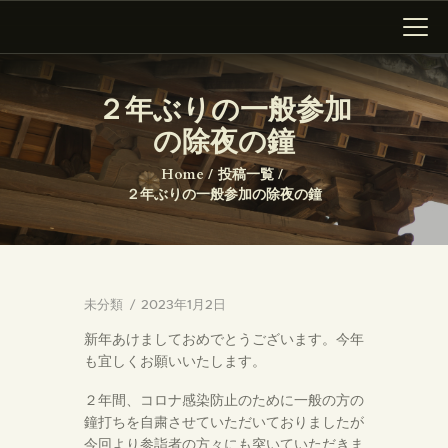
大仙寺
２年ぶりの一般参加
の除夜の鐘
HOME
墓所新区画のご案内
Home
投稿一覧
２年ぶりの一般参加の除夜の鐘
ニュース
沿革
ギャラリー
アクセス
未分類
2023年1月2日
新年あけましておめでとうございます。今年
も宜しくお願いいたします。
２年間、コロナ感染防止のために一般の方の
鐘打ちを自粛させていただいておりましたが
今回より参詣者の方々にも突いていただきま