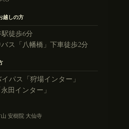
お越しの方
谷駅徒歩6分
中バス「八幡橋」下車徒歩2分
方
バイパス「狩場インター」
「永田インター」
西方山 安樹院 大仙寺