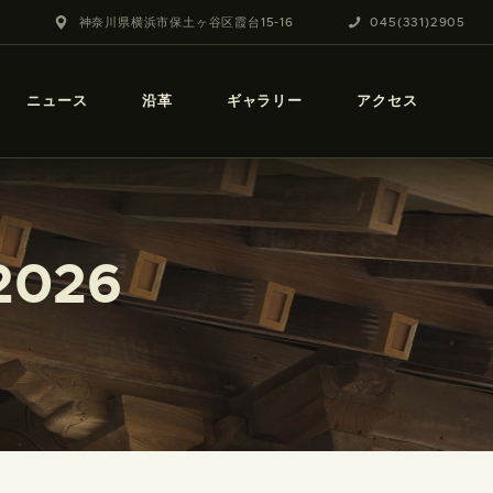
神奈川県横浜市保土ヶ谷区霞台15-16
045(331)2905
ニュース
沿革
ギャラリー
アクセス
 2026