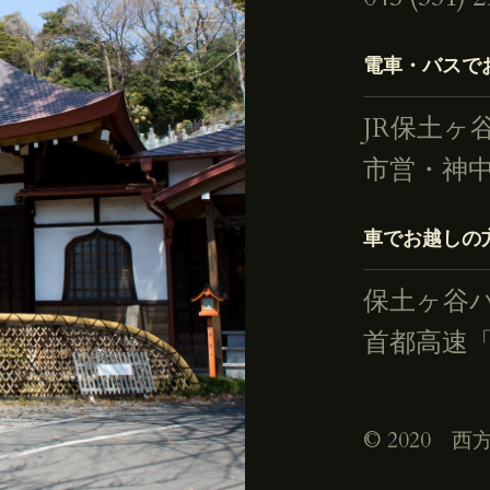
電車・バスで
JR保土ヶ
市営・神
車でお越しの
保土ヶ谷
首都高速
©︎ 2020 