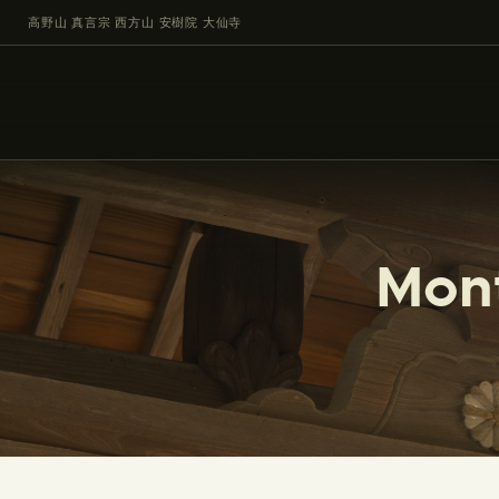
高野山 真言宗 西方山 安樹院 大仙寺
Mont