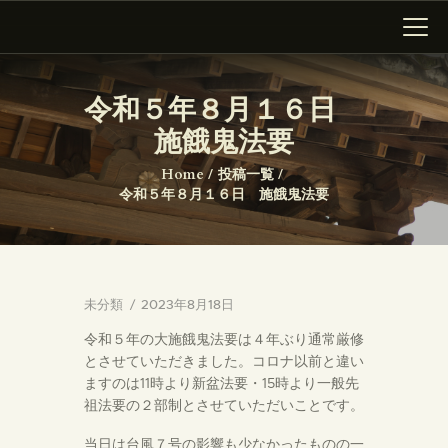
大仙寺
令和５年８月１６日
施餓鬼法要
HOME
墓所新区画のご案内
Home
投稿一覧
令和５年８月１６日 施餓鬼法要
ニュース
沿革
ギャラリー
アクセス
未分類
2023年8月18日
令和５年の大施餓鬼法要は４年ぶり通常厳修
とさせていただきました。コロナ以前と違い
ますのは11時より新盆法要・15時より一般先
祖法要の２部制とさせていただいことです。
当日は台風７号の影響も少なかったものの一