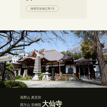
鐘楼堂改修記事
(1)
高野山 真言宗
大仙寺
西方山 安樹院