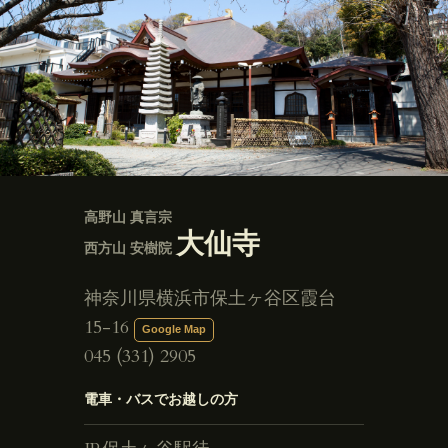
高野山 真言宗
大仙寺
西方山 安樹院
神奈川県横浜市保土ヶ谷区霞台
15-16
Google Map
045 (331) 2905
電車・バスでお越しの方