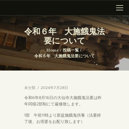
大仙寺
令和６年 大施餓鬼法
要について
HOME
墓所新区画のご案内
Home
投稿一覧
令和６年 大施餓鬼法要について
ニュース
沿革
ギャラリー
アクセス
未分類
2024年7月28日
令和6年8月16日の大仙寺大施餓鬼法要は昨
年同様2部制にて厳修致します。
1部 午前11時より新盆施餓鬼供養（法要終
了後、お塔婆をお配り致します）